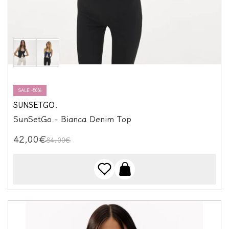
SALE -50%
SUNSETGO.
SunSetGo - Bianca Denim Top
42,00€
84,00€