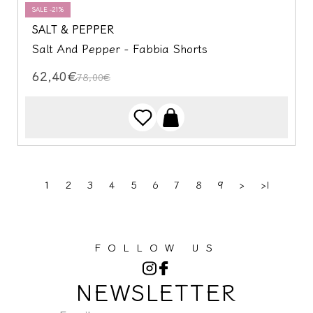
SALE -21%
SALT & PEPPER
Salt And Pepper - Fabbia Shorts
62,40€
78,00€
1
2
3
4
5
6
7
8
9
>
>|
FOLLOW US
NEWSLETTER