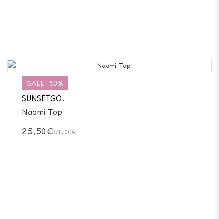
SALE -50%
SUNSETGO.
Naomi Top
25,50€
51,00€