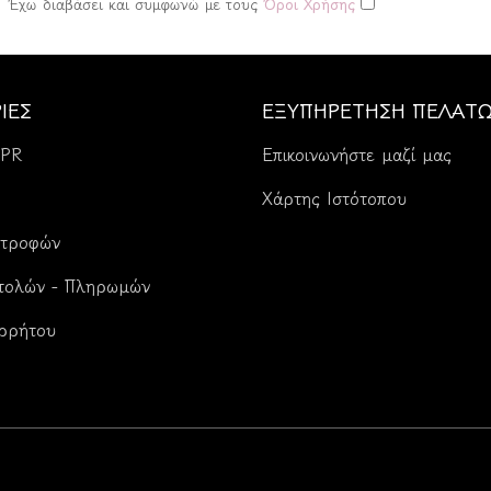
Έχω διαβάσει και συμφωνώ με τους
Όροι Χρήσης
ΊΕΣ
ΕΞΥΠΗΡΈΤΗΣΗ ΠΕΛΑΤ
DPR
Επικοινωνήστε μαζί μας
Χάρτης Ιστότοπου
στροφών
τολών - Πληρωμών
ορρήτου